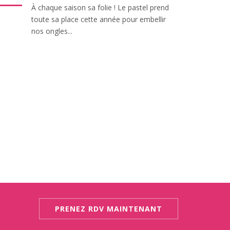
l
À chaque saison sa folie ! Le pastel prend
toute sa place cette année pour embellir
C
nos ongles...
a
2
PRENEZ RDV MAINTENANT