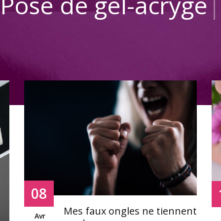
e de gel-acrygel-rés
08
Mes faux ongles ne tiennent
Avr