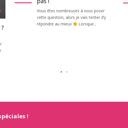
pas !
Vous êtes nombreuses à vous poser
cette question, alors je vais tenter d’y
répondre au mieux
Lorsque...
 ?
r
e
péciales !