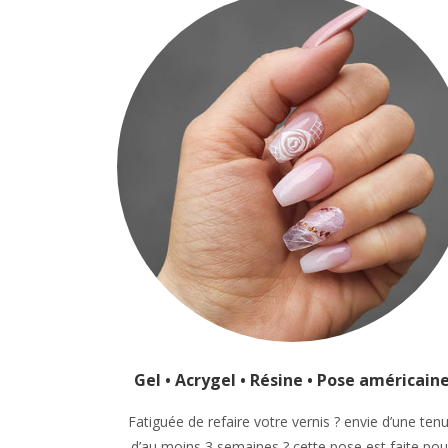
Gel • Acrygel • Résine • Pose américain
Fatiguée de refaire votre vernis ? envie d’une ten
d’au moins 3 semaines ? cette pose est faite pou