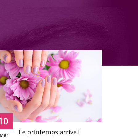
in
|
10
10
Le printemps arrive !
Jan
Mar