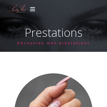
PRESTATIONS
Prestations
CONCEPT
Découvrez mes prestations
GALERIE
CONTACT
Votre venue..
Blog