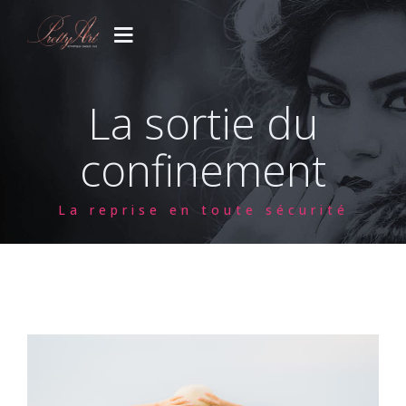
PRESTATIONS
La sortie du
CONCEPT
confinement
GALERIE
La reprise en toute sécurité
CONTACT
Votre venue..
Blog