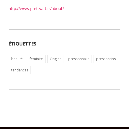
http://www.prettyart.fr/about/
ÉTIQUETTES
beauté
féminité
Ongles
pressonnails
pressontips
tendances