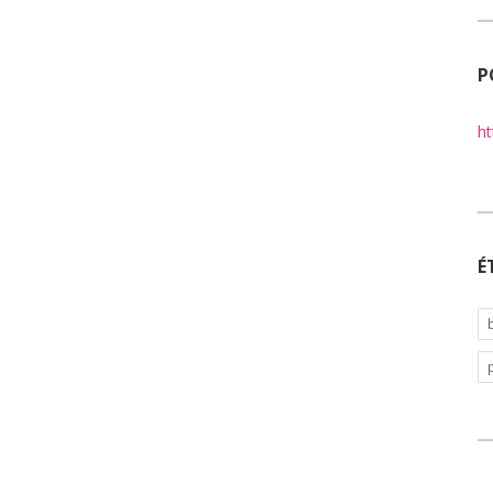
P
ht
É