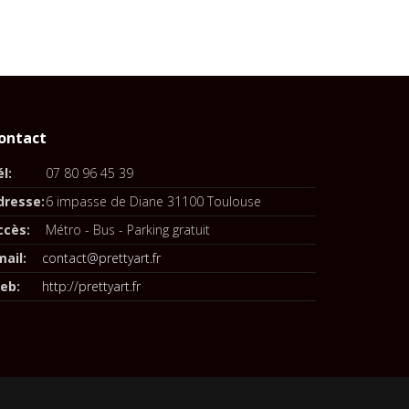
ontact
l:
07 80 96 45 39
dresse:
6 impasse de Diane 31100 Toulouse
ccès:
Métro - Bus - Parking gratuit
mail:
contact@prettyart.fr
eb:
http://prettyart.fr