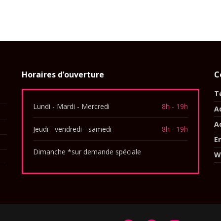
Horaires d’ouverture
C
Té
Lundi - Mardi - Mercredi
8h - 19h
A
A
Jeudi - vendredi - samedi
8h - 19h
E
Dimanche *sur demande spéciale
W