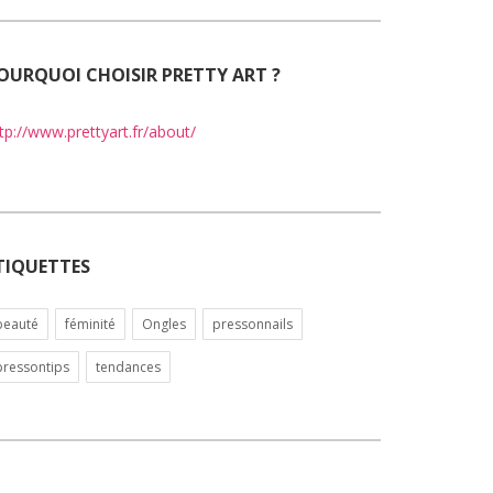
OURQUOI CHOISIR PRETTY ART ?
tp://www.prettyart.fr/about/
TIQUETTES
beauté
féminité
Ongles
pressonnails
pressontips
tendances