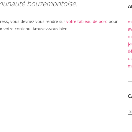
mmunauté bouzemontoise.
A
dPress, vous devriez vous rendre sur
votre tableau de bord
pour
m
ur votre contenu. Amusez-vous bien !
av
m
ja
d
o
m
C
C