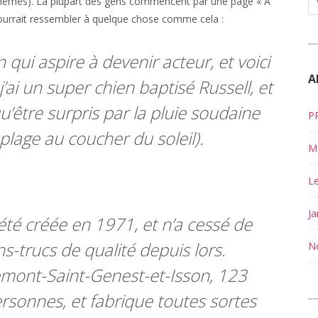
s thèmes). La plupart des gens commencent par une page « À
 pourrait ressembler à quelque chose comme cela :
 qui aspire à devenir acteur, et voici
A
j’ai un super chien baptisé Russell, et
u’être surpris par la pluie soudaine
PR
plage au coucher du soleil).
Me
Le
Ja
été créée en 1971, et n’a cessé de
-trucs de qualité depuis lors.
No
mont-Saint-Genest-et-Isson, 123
sonnes, et fabrique toutes sortes