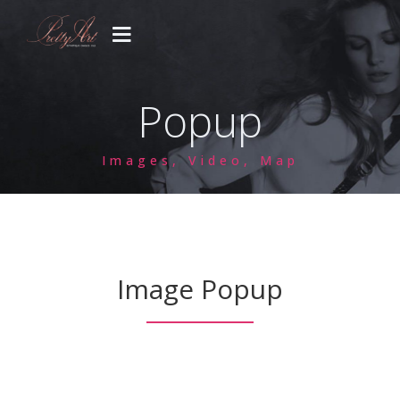
PRESTATIONS
Popup
CONCEPT
Images, Video, Map
GALERIE
CONTACT
Votre venue..
Image Popup
Blog