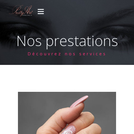
PRESTATIONS
Nos prestations
CONCEPT
Découvrez nos services
GALERIE
CONTACT
Votre venue..
Blog