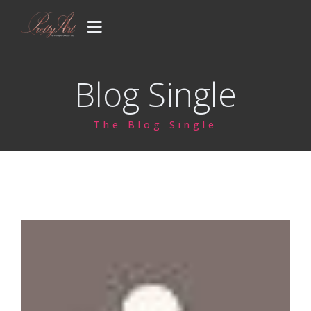
PRESTATIONS
Blog Single
CONCEPT
The Blog Single
GALERIE
CONTACT
Votre venue..
Blog