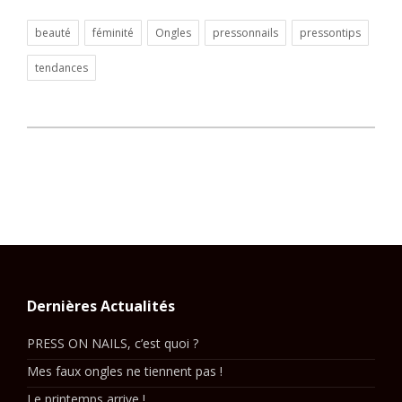
beauté
féminité
Ongles
pressonnails
pressontips
tendances
Dernières Actualités
PRESS ON NAILS, c’est quoi ?
Mes faux ongles ne tiennent pas !
Le printemps arrive !