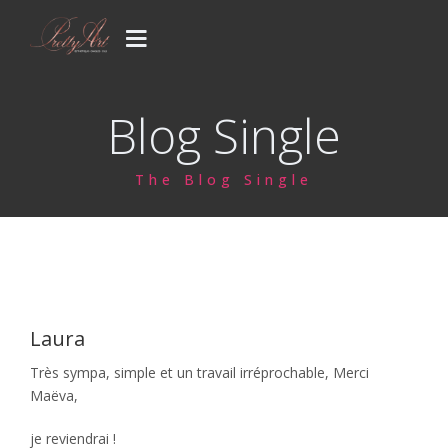
PRESTATIONS
Blog Single
CONCEPT
The Blog Single
GALERIE
CONTACT
Votre venue..
Laura
Blog
Très sympa, simple et un travail irréprochable, Merci
Maëva,
je reviendrai !