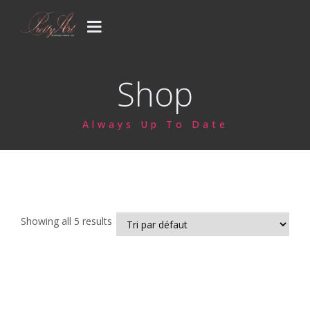
PRESTATIONS
Shop
CONCEPT
Always Up To Date
GALERIE
CONTACT
Votre venue..
Showing all 5 results
Blog