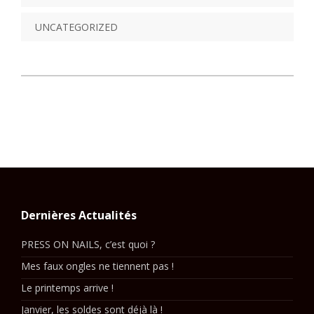
UNCATEGORIZED
Dernières Actualités
PRESS ON NAILS, c’est quoi ?
Mes faux ongles ne tiennent pas !
Le printemps arrive !
Janvier, les soldes sont déjà là !