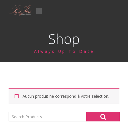
PRESTATIONS
Shop
CONCEPT
Always Up To Date
GALERIE
CONTACT
Votre venue..
Blog
Aucun produit ne correspond à votre sélection.